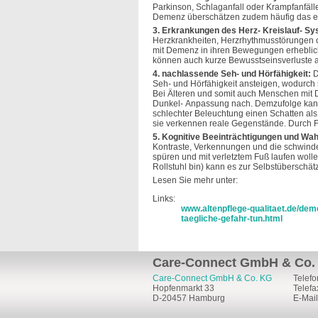
Parkinson, Schlaganfall oder Krampfanfäll
Demenz überschätzen zudem häufig das e
3. Erkrankungen des Herz- Kreislauf- Sy
Herzkrankheiten, Herzrhythmusstörungen o
mit Demenz in ihren Bewegungen erheblich
können auch kurze Bewusstseinsverluste au
4. nachlassende Seh- und Hörfähigkeit:
D
Seh- und Hörfähigkeit ansteigen, wodurch s
Bei Älteren und somit auch Menschen mit 
Dunkel- Anpassung nach. Demzufolge kann
schlechter Beleuchtung einen Schatten als 
sie verkennen reale Gegenstände. Durch Fe
5. Kognitive Beeinträchtigungen und W
Kontraste, Verkennungen und die schwind
spüren und mit verletztem Fuß laufen woll
Rollstuhl bin) kann es zur Selbstübersch
Lesen Sie mehr unter:
Links:
www.altenpflege-qualitaet.de/dem
taegliche-gefahr-tun.html
Care-Connect GmbH & Co.
Care-Connect GmbH & Co. KG
Telefo
Hopfenmarkt 33
Telefa
D-20457 Hamburg
E-Mail