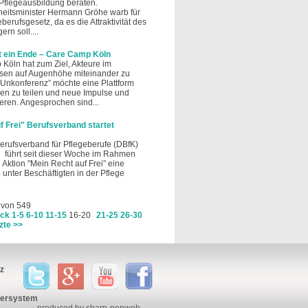
Pflegeausbildung beraten.
itsminister Hermann Gröhe warb für
erufsgesetz, da es die Attraktivität des
ern soll....
 ein Ende – Care Camp Köln
Köln hat zum Ziel, Akteure im
en auf Augenhöhe miteinander zu
“Unkonferenz” möchte eine Plattform
en zu teilen und neue Impulse und
ieren. Angesprochen sind...
f Frei" Berufsverband startet
rufsverband für Pflegeberufe (DBfK)
in ‪ führt seit dieser Woche im Rahmen
 Aktion "Mein Recht auf Frei” eine
unter Beschäftigten in der Pflege
 von 549
ück
1-5
6-10
11-15
16-20
21-25
26-30
zte >>
z
bersystem