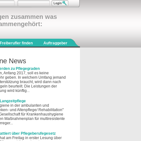
ngen zusammen was
ammengehört:
Freiberufler finden
Auftraggeber
finden
ine News
erden zu Pflegegraden
, Anfang 2017, soll es keine
ehr geben. In welchem Umfang jemand
terstützung braucht, wird dann nach
geln beurteilt. Die Leistungen der
ng wird künftig...
 Langzeitpflege
giene in der ambulanten und
nken- und Altenpflege/ Rehabilitation"
Gesellschaft für Krankenhaushygiene
en Maßnahmenplan für multiresistente
reger...
ttiert über Pflegeberufegesetz
at am Freitag in erster Lesung über