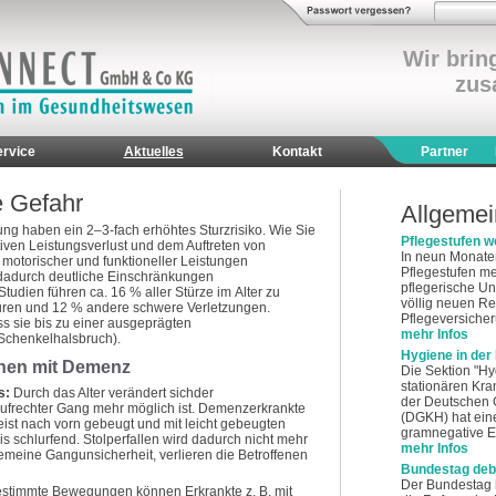
Wir bri
zus
ervice
Aktuelles
Kontakt
Partner
e Gefahr
Allgeme
g haben ein 2–3-fach erhöhtes Sturzrisiko. Wie Sie
Pflegestufen w
iven Leistungsverlust und dem Auftreten von
In neun Monaten
t motorischer und funktioneller Leistungen
Pflegestufen m
 dadurch deutliche Einschränkungen
pflegerische Un
tudien führen ca. 16 % aller Stürze im Alter zu
völlig neuen Re
uren und 12 % andere schwere Verletzungen.
Pflegeversicheru
ss sie bis zu einer ausgeprägten
mehr Infos
 Schenkelhalsbruch).
Hygiene in der
chen mit Demenz
Die Sektion "Hy
stationären Kra
s:
Durch das Alter verändert sichder
der Deutschen 
ufrechter Gang mehr möglich ist. Demenzerkrankte
(DGKH) hat ein
ist nach vorn gebeugt und mit leicht gebeugten
gramnegative Er
 schlurfend. Stolperfallen wird dadurch nicht mehr
mehr Infos
meine Gangunsicherheit, verlieren die Betroffenen
Bundestag deba
Der Bundestag h
stimmte Bewegungen können Erkrankte z. B. mit