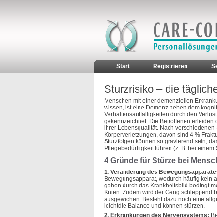
Start
Registrieren
S
Sturzrisiko – die täglich
Menschen mit einer demenziellen Erkrankun
wissen, ist eine Demenz neben dem kognit
Verhaltensauffälligkeiten durch den Verlus
gekennzeichnet. Die Betroffenen erleiden
ihrer Lebensqualität. Nach verschiedenen S
Körperverletzungen, davon sind 4 % Frakt
Sturzfolgen können so gravierend sein, da
Pflegebedürftigkeit führen (z. B. bei einem
4 Gründe für Stürze bei Mens
1. Veränderung des Bewegungsapparate
Bewegungsapparat, wodurch häufig kein a
gehen durch das Krankheitsbild bedingt me
Knien. Zudem wird der Gang schleppend bis
ausgewichen. Besteht dazu noch eine allge
leichtdie Balance und können stürzen.
2. Erkrankungen des Nervensystems:
Be