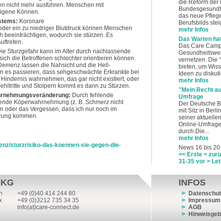
die Reform der 
en nicht mehr ausführen. Menschen mit
Bundesgesundhe
igene Können.
das neue Pflegeb
stems:
Koronare
Berufsbilds steig
der ein zu niedriger Blutdruck können Menschen
mehr Infos
 beeinträchtigen, wodurch sie stürzen. Es
Das Warten hat
ftreten.
Das Care Camp 
ie Sturzgefahr kann im Alter durch nachlassende
Gesundheitswes
ich die Betroffenen schlechter orientieren können.
vernetzen. Die 
Demenz lassen die Nahsicht und die Hell-
bieten, um Wiss
 es passieren, dass sehgeschwächte Erkrankte bei
Ideen zu diskut
Hindernis wahrnehmen, das gar nicht existiert, oder
mehr Infos
hltritte und Stolpern kommt es dann zu Stürzen.
"Mein Recht au
ahrnehmungsveränderung:
Durch fehlende
Umfrage
ende Köperwahrnehmung (z. B. Schmerz nicht
Der Deutsche Be
en oder das Vergessen, dass ich nur noch im
mit Sitz in Berl
ätzung kommen.
seiner aktuellen
Online-Umfrage 
durch.Die...
mehr Infos
enz/sturzrisiko-das-koennen-sie-gegen-die-
News 16 bis 20
<< Erste
< zur
31-35
vor >
Let
 KG
INFOS
n
+49 (0)40 414 244 80
Datenschut
x
+49 (0)3212 735 34 35
Impressum
info(at)care-connect.de
AGB
Hinweisge