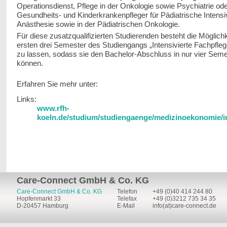
Operationsdienst, Pflege in der Onkologie sowie Psychiatrie od
Gesundheits- und Kinderkrankenpfleger für Pädiatrische Intensi
Anästhesie sowie in der Pädiatrischen Onkologie.
Für diese zusatzqualifizierten Studierenden besteht die Möglichke
ersten drei Semester des Studiengangs „Intensivierte Fachpfle
zu lassen, sodass sie den Bachelor-Abschluss in nur vier Seme
können.
Erfahren Sie mehr unter:
Links:
www.rfh-
koeln.de/studium/studiengaenge/medizinoekonomie/int
Care-Connect GmbH & Co. KG
Care-Connect GmbH & Co. KG
Telefon
+49 (0)40 414 244 80
Hopfenmarkt 33
Telefax
+49 (0)3212 735 34 35
D-20457 Hamburg
E-Mail
info(at)care-connect.de